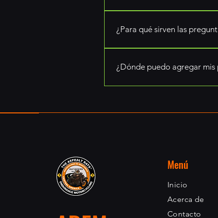
Una sección de preguntas fre
dónde haces envíos?", "¿Cuál
¿Para qué sirven las pregunt
Las preguntas frecuentes son 
preguntas comunes sobre tu 
¿Dónde puedo agregar mis 
Las preguntas frecuentes se p
miembros puedan verlas desd
Menú
Inicio
Acerca de
Contacto