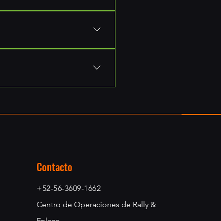
 sobre tu negocio. P. ej.,"¿A
rvicio?".
ontrar respuestas rápidas a
p móvil de Wix, para que los
Contacto
+52-56-3609-1662
Centro de Operaciones de Rally &
Enlace